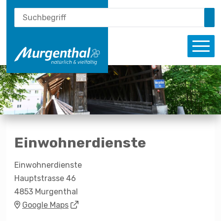
Schnellnavigation
Suche
Navigieren in Murgenthal
Suchbegriff
Su
Haupt
Einwohnerdienste
Einwohnerdienste
Hauptstrasse 46
Adresse
4853 Murgenthal
Google Maps