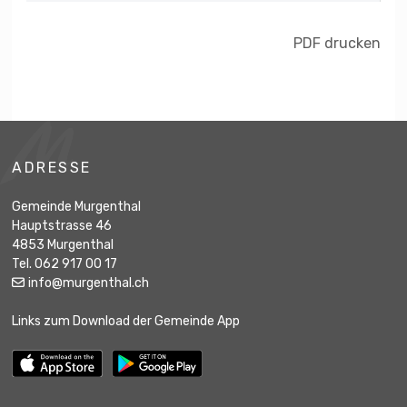
PDF drucken
Footer
ADRESSE
Gemeinde Murgenthal
Hauptstrasse 46
4853 Murgenthal
Tel. 062 917 00 17
info@murgenthal.ch
Links zum Download der Gemeinde App