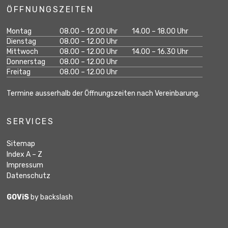
ÖFFNUNGSZEITEN
Wochentag
Öffnungszeiten Vormittag
Öffnungszeiten Na
Montag
08.00 – 12.00 Uhr
14.00 – 18.00 Uhr
geschlossen
Dienstag
08.00 – 12.00 Uhr
Mittwoch
08.00 – 12.00 Uhr
14.00 – 16.30 Uhr
geschlossen
Donnerstag
08.00 – 12.00 Uhr
geschlossen
Freitag
08.00 – 12.00 Uhr
Termine ausserhalb der Öffnungszeiten nach Vereinbarung.
SERVICES
Sitemap
Index A – Z
Impressum
Datenschutz
GOViS
by
backslash