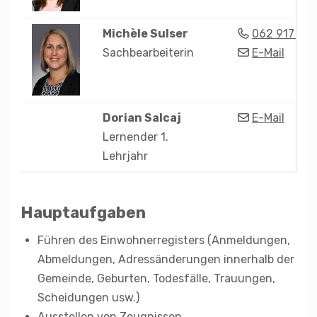
Zentrale
Michèle
Sulser
062 917 00 
Sachbearbeiterin
E-Mail
Dorian
Salcaj
E-Mail
Lernender 1.
Lehrjahr
Hauptaufgaben
Führen des Einwohnerregisters (Anmeldungen,
Beschreibung Einwohnerkontrolle
Abmeldungen, Adressänderungen innerhalb der
Gemeinde, Geburten, Todesfälle, Trauungen,
Scheidungen usw.)
Ausstellen von Zeugnissen