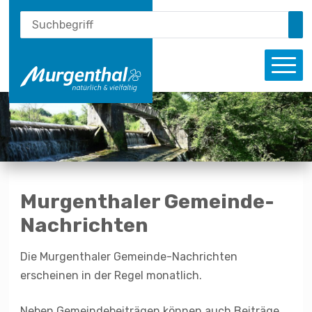
Schnellnavigation
Suche
Navigieren in Murgenthal
Suchbegriff
Su
Haupt
Murgenthaler Gemeinde-
Nachrichten
Die Murgenthaler Gemeinde-Nachrichten
erscheinen in der Regel monatlich.
Neben Gemeindebeiträgen können auch Beiträge