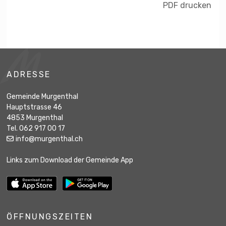
PDF drucken
Footer
ADRESSE
Gemeinde Murgenthal
Hauptstrasse 46
4853 Murgenthal
Tel. 062 917 00 17
info@murgenthal.ch
Links zum Download der Gemeinde App
ÖFFNUNGSZEITEN