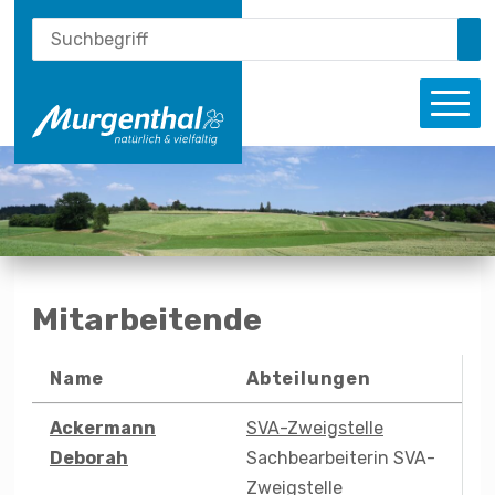
Schnellnavigation
Suche
Navigieren in Murgenthal
Suchbegriff
Su
Haupt
Mitarbeitende
Name
Abteilungen
Liste aller Mitarbeitenden
Ackermann
SVA-Zweigstelle
Deborah
Sachbearbeiterin SVA-
Zweigstelle