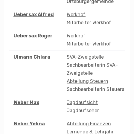
Ortsbürgergemeinde
Uebersax
Alfred
Werkhof
Mitarbeiter Werkhof
Uebersax
Roger
Werkhof
Mitarbeiter Werkhof
Ulmann
Chiara
SVA-Zweigstelle
Sachbearbeiterin SVA-
Zweigstelle
Abteilung Steuern
Sachbearbeiterin Steueramt
Weber
Max
Jagdaufsicht
Jagdaufseher
Weber
Yelina
Abteilung Finanzen
Lernende 3. Lehrjahr