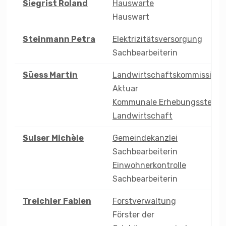
Siegrist
Roland
Hauswarte
Hauswart
Steinmann
Petra
Elektrizitätsversorgung
Sachbearbeiterin
Süess
Martin
Landwirtschaftskommission
Aktuar
Kommunale Erhebungsstelle
Landwirtschaft
Sulser
Michèle
Gemeindekanzlei
Sachbearbeiterin
Einwohnerkontrolle
Sachbearbeiterin
Treichler
Fabien
Forstverwaltung
Förster der