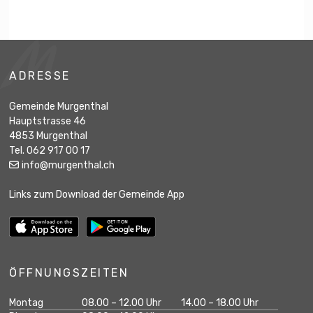
Footer
ADRESSE
Gemeinde Murgenthal
Hauptstrasse 46
4853 Murgenthal
Tel. 062 917 00 17
info@murgenthal.ch
Links zum Download der Gemeinde App
ÖFFNUNGSZEITEN
Wochentag
Öffnungszeiten Vormittag
Öffnungszeiten Na
Montag
08.00 – 12.00 Uhr
14.00 – 18.00 Uhr