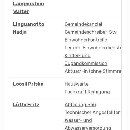
Langenstein
Walter
Linguanotto
Gemeindekanzlei
Nadja
Gemeindeschreiber-Stv.
Einwohnerkontrolle
Leiterin Einwohnerdienste
Kinder- und
Jugendkommission
Aktuar/-in (ohne Stimmrecht
Loosli
Priska
Hauswarte
Fachkraft Reinigung
Lüthi
Fritz
Abteilung Bau
Technischer Angestellter
Wasser- und
Abwasserversorgung