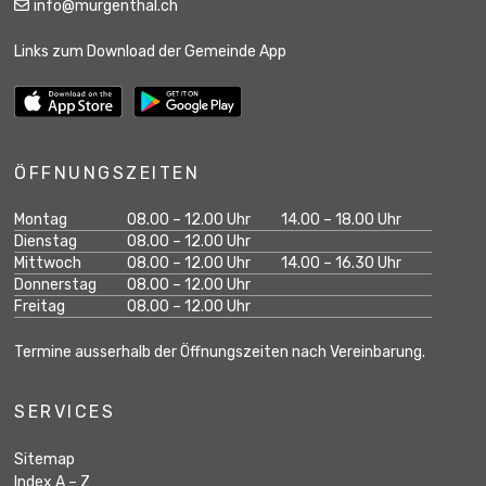
info@murgenthal.ch
Links zum Download der Gemeinde App
ÖFFNUNGSZEITEN
Wochentag
Öffnungszeiten Vormittag
Öffnungszeiten Na
Montag
08.00 – 12.00 Uhr
14.00 – 18.00 Uhr
geschlossen
Dienstag
08.00 – 12.00 Uhr
Mittwoch
08.00 – 12.00 Uhr
14.00 – 16.30 Uhr
geschlossen
Donnerstag
08.00 – 12.00 Uhr
geschlossen
Freitag
08.00 – 12.00 Uhr
Termine ausserhalb der Öffnungszeiten nach Vereinbarung.
SERVICES
Sitemap
Index A – Z