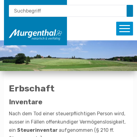
Schnellnavigation
Suche
Navigieren in Murgenthal
Suchbegriff
Su
Haupt
Erbschaft
Inventare
Nach dem Tod einer steuerpflichtigen Person wird,
ausser in Fällen offenkundiger Vermögenslosigkeit,
ein
Steuerinventar
aufgenommen (§ 210 ff.