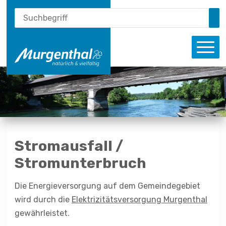
Schnellnavigation
Suche
Navigieren in Murgenthal
Suchbegriff
Su
Haupt
Stromausfall /
Stromunterbruch
Die Energieversorgung auf dem Gemeindegebiet
wird durch die
Elektrizitätsversorgung Murgenthal
gewährleistet.