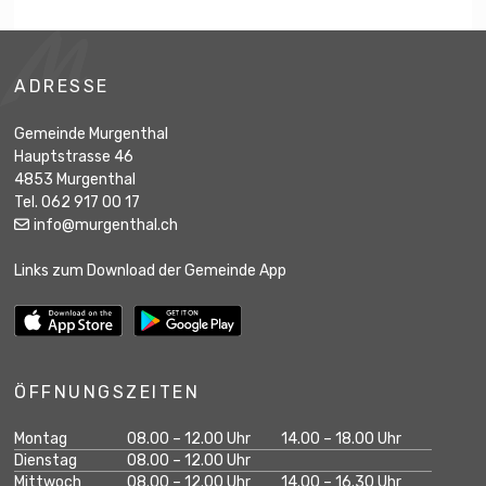
Footer
ADRESSE
Gemeinde Murgenthal
Hauptstrasse 46
4853 Murgenthal
Tel. 062 917 00 17
info@murgenthal.ch
Links zum Download der Gemeinde App
ÖFFNUNGSZEITEN
Wochentag
Öffnungszeiten Vormittag
Öffnungszeiten Na
Montag
08.00 – 12.00 Uhr
14.00 – 18.00 Uhr
geschlossen
Dienstag
08.00 – 12.00 Uhr
Mittwoch
08.00 – 12.00 Uhr
14.00 – 16.30 Uhr