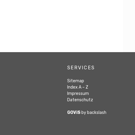
SERVICES
achmittag
Sitemap
Index A – Z
Impressum
Datenschutz
GOViS
by
backslash