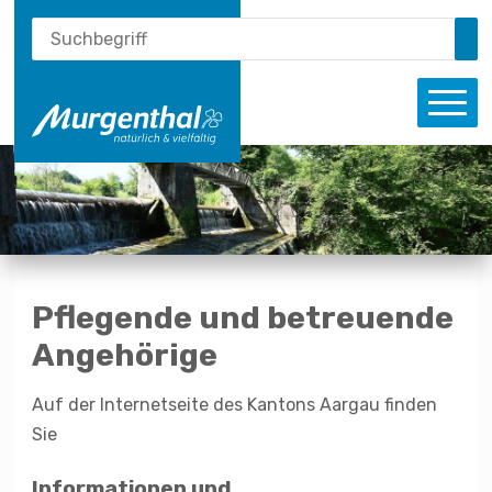
Schnellnavigation
Suche
Navigieren in Murgenthal
Suchbegriff
Su
Haupt
Pflegende und betreuende
Angehörige
Auf der Internetseite des Kantons Aargau finden
Sie
Informationen und