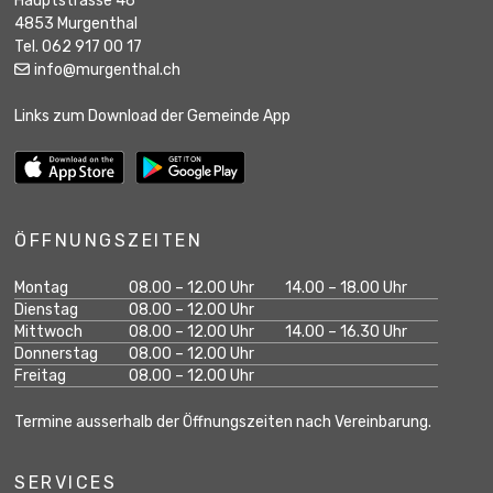
Hauptstrasse 46
4853 Murgenthal
Tel. 062 917 00 17
info@murgenthal.ch
Links zum Download der Gemeinde App
ÖFFNUNGSZEITEN
Wochentag
Öffnungszeiten Vormittag
Öffnungszeiten Na
Montag
08.00 – 12.00 Uhr
14.00 – 18.00 Uhr
geschlossen
Dienstag
08.00 – 12.00 Uhr
Mittwoch
08.00 – 12.00 Uhr
14.00 – 16.30 Uhr
geschlossen
Donnerstag
08.00 – 12.00 Uhr
geschlossen
Freitag
08.00 – 12.00 Uhr
Termine ausserhalb der Öffnungszeiten nach Vereinbarung.
SERVICES