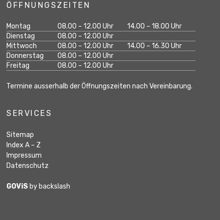
ÖFFNUNGSZEITEN
Wochentag
Öffnungszeiten Vormittag
Öffnungszeiten Na
Montag
08.00 – 12.00 Uhr
14.00 – 18.00 Uhr
geschlossen
Dienstag
08.00 – 12.00 Uhr
Mittwoch
08.00 – 12.00 Uhr
14.00 – 16.30 Uhr
geschlossen
Donnerstag
08.00 – 12.00 Uhr
geschlossen
Freitag
08.00 – 12.00 Uhr
Termine ausserhalb der Öffnungszeiten nach Vereinbarung.
SERVICES
Sitemap
Index A – Z
Impressum
Datenschutz
GOViS
by
backslash