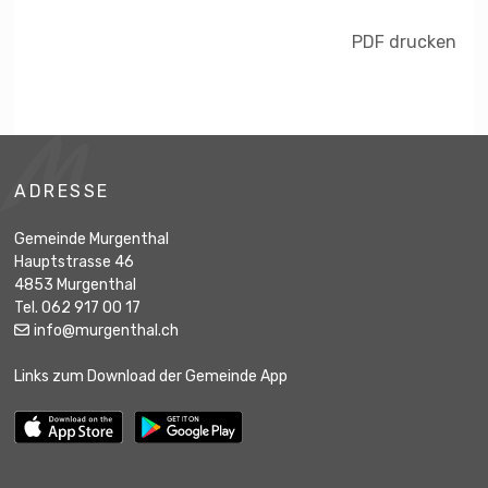
PDF drucken
Footer
ADRESSE
Gemeinde Murgenthal
Hauptstrasse 46
4853 Murgenthal
Tel. 062 917 00 17
info@murgenthal.ch
Links zum Download der Gemeinde App